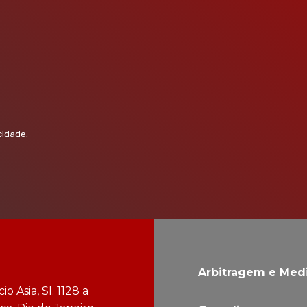
acidade
.
Arbitragem e Med
o Asia, Sl. 1128 a