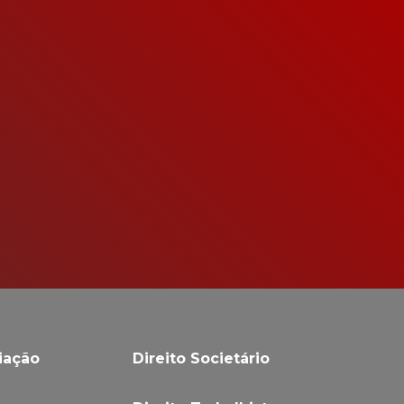
iação
Direito Societário