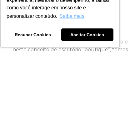
experiência, melhorar o desempenho, analisar
como você interage em nosso site e
personalizar conteúdo.
Saiba mais
MISSÃO
Com foco no atendimento diferenciado
Recusar Cookies
Aceitar Cookies
entendemos que o atendimento é exclusivo e
neste conceito de escritório “boutique”, temos
como missão, através do nosso Time altamente
especializado, a consultoria jurídica refinada,
dedicando atenção única, especial e
personalizada a cada um de nossos clientes.
VISÃO
Entendemos que a capacitação e o treinamento